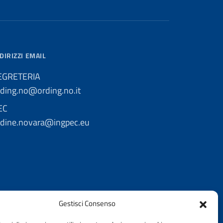
DIRIZZI EMAIL
EGRETERIA
rding.no@ording.no.it
EC
rdine.novara@ingpec.eu
Gestisci Consenso