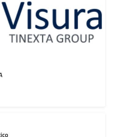
A
tico