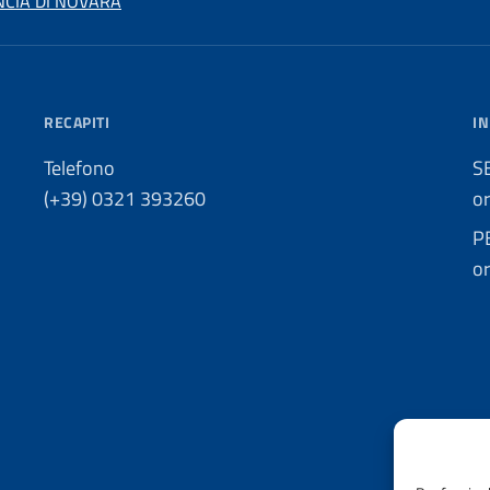
NCIA DI NOVARA
RECAPITI
IN
Telefono
S
(+39) 0321 393260
o
P
o