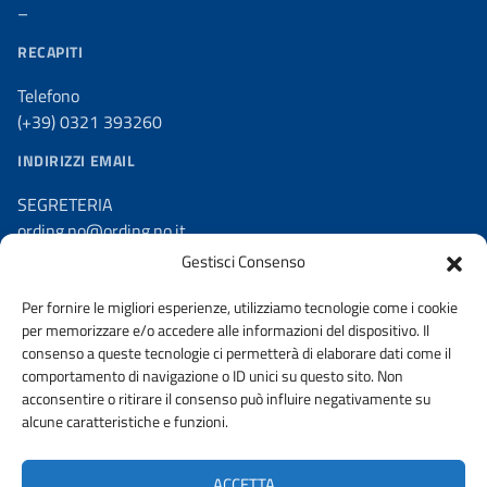
–
RECAPITI
Telefono
(+39) 0321 393260
INDIRIZZI EMAIL
SEGRETERIA
ording.no@ording.no.it
Gestisci Consenso
PEC
ordine.novara@ingpec.eu
Per fornire le migliori esperienze, utilizziamo tecnologie come i cookie
per memorizzare e/o accedere alle informazioni del dispositivo. Il
consenso a queste tecnologie ci permetterà di elaborare dati come il
comportamento di navigazione o ID unici su questo sito. Non
acconsentire o ritirare il consenso può influire negativamente su
AMMINISTRAZIONE TRASPARENTE
alcune caratteristiche e funzioni.
DICHIARAZIONE DI ACCESSIBILITA’
ACCETTA