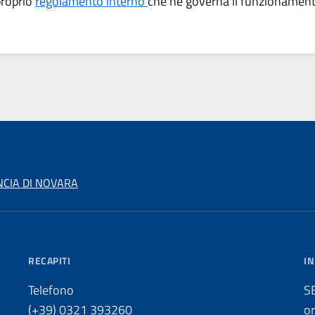
proprio
regolamento interno
che ne governa il funzionamen
NCIA DI NOVARA
RECAPITI
IN
Telefono
S
(+39) 0321 393260
o