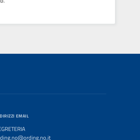
to.
DIRIZZI EMAIL
EGRETERIA
rding.no@ording.no.it