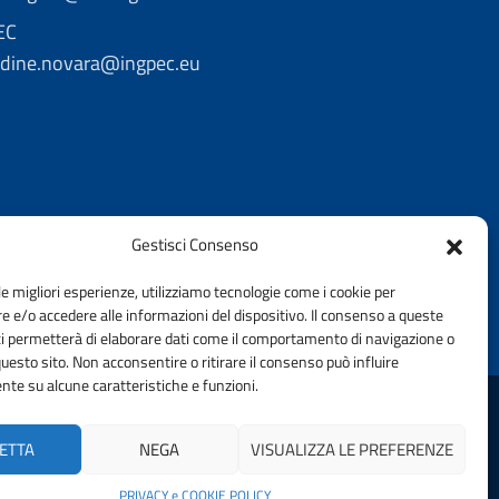
EC
rdine.novara@ingpec.eu
Gestisci Consenso
le migliori esperienze, utilizziamo tecnologie come i cookie per
 e/o accedere alle informazioni del dispositivo. Il consenso a queste
ci permetterà di elaborare dati come il comportamento di navigazione o
questo sito. Non acconsentire o ritirare il consenso può influire
te su alcune caratteristiche e funzioni.
DELLA PROVINCIA DI NOVARA | FONDAZIONE CNI
ETTA
NEGA
VISUALIZZA LE PREFERENZE
PRIVACY e COOKIE POLICY