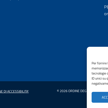
P
o
Per fornire 
memorizzare
tecnologie 
ID unici su 
negativamen
© 2026 ORDINE DEGLI INGEGNERI 
E DI ACCESSIBILITA’
ACC