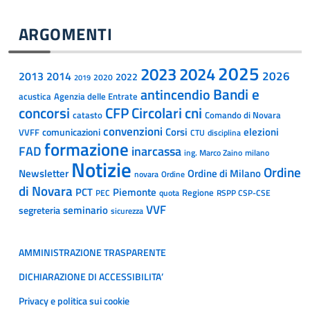
ARGOMENTI
2025
2023
2024
2014
2026
2013
2022
2020
2019
Bandi e
antincendio
acustica
Agenzia delle Entrate
concorsi
CFP
Circolari
cni
catasto
Comando di Novara
convenzioni
Corsi
comunicazioni
elezioni
VVFF
CTU
disciplina
formazione
inarcassa
FAD
ing. Marco Zaino
milano
Notizie
Ordine
Newsletter
Ordine di Milano
Ordine
novara
di Novara
PCT
Piemonte
Regione
PEC
quota
RSPP CSP-CSE
VVF
segreteria
seminario
sicurezza
AMMINISTRAZIONE TRASPARENTE
DICHIARAZIONE DI ACCESSIBILITA’
Privacy e politica sui cookie