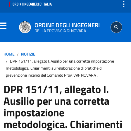
⋮
ORDINE DEGLI INGEGNERI
DELLA PROVINCIA DI NOVARA
ORDINE
HOME
NOTIZIE
DPR 151/11, allegato I. Ausilio per una corretta impostazione
SEGRETERIA
metodologica. Chiarimenti sull’elaborazione di pratiche di
prevenzione incendi del Comando Prov. VVF NOVARA .
ISCRITTO
DPR 151/11, allegato I.
Ausilio per una corretta
PROFESSIONE
impostazione
AGGIORNAMENTO PROFESSIONALE
metodologica. Chiarimenti