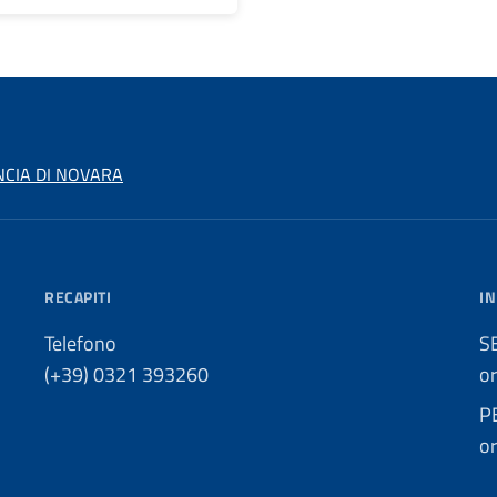
NCIA DI NOVARA
RECAPITI
IN
Telefono
S
(+39) 0321 393260
o
P
o