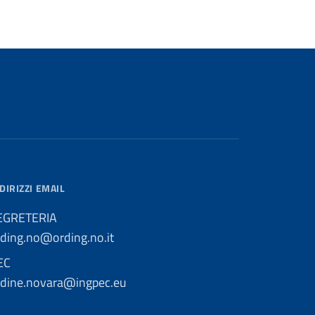
DIRIZZI EMAIL
EGRETERIA
rding.no@ording.no.it
EC
rdine.novara@ingpec.eu