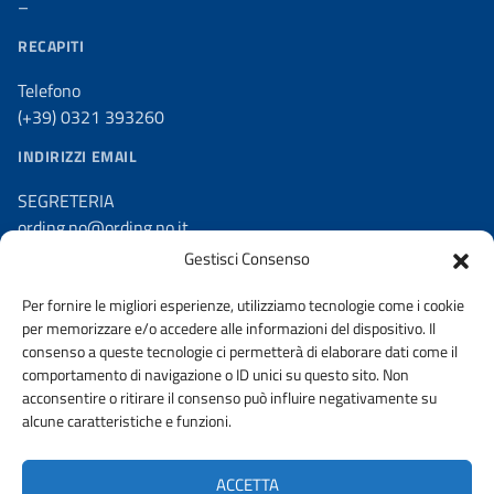
–
RECAPITI
Telefono
(+39) 0321 393260
INDIRIZZI EMAIL
SEGRETERIA
ording.no@ording.no.it
Gestisci Consenso
PEC
ordine.novara@ingpec.eu
Per fornire le migliori esperienze, utilizziamo tecnologie come i cookie
per memorizzare e/o accedere alle informazioni del dispositivo. Il
consenso a queste tecnologie ci permetterà di elaborare dati come il
comportamento di navigazione o ID unici su questo sito. Non
acconsentire o ritirare il consenso può influire negativamente su
AMMINISTRAZIONE TRASPARENTE
alcune caratteristiche e funzioni.
DICHIARAZIONE DI ACCESSIBILITA’
ACCETTA