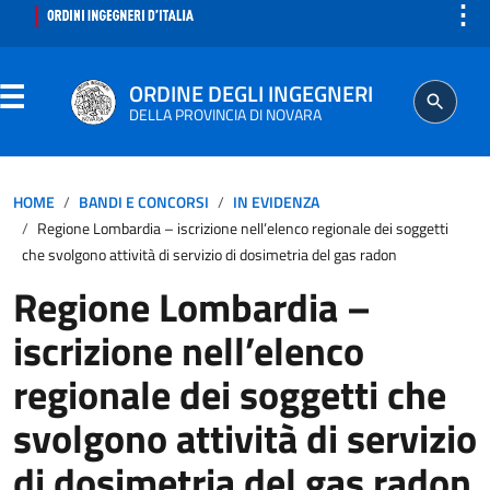
⋮
ORDINE DEGLI INGEGNERI
DELLA PROVINCIA DI NOVARA
ORDINE
HOME
BANDI E CONCORSI
IN EVIDENZA
Regione Lombardia – iscrizione nell’elenco regionale dei soggetti
SEGRETERIA
che svolgono attività di servizio di dosimetria del gas radon
Regione Lombardia –
ISCRITTO
iscrizione nell’elenco
PROFESSIONE
regionale dei soggetti che
svolgono attività di servizio
AGGIORNAMENTO PROFESSIONALE
di dosimetria del gas radon