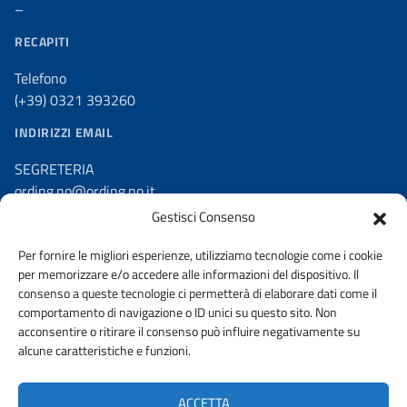
–
RECAPITI
Telefono
(+39) 0321 393260
INDIRIZZI EMAIL
SEGRETERIA
ording.no@ording.no.it
Gestisci Consenso
PEC
ordine.novara@ingpec.eu
Per fornire le migliori esperienze, utilizziamo tecnologie come i cookie
per memorizzare e/o accedere alle informazioni del dispositivo. Il
consenso a queste tecnologie ci permetterà di elaborare dati come il
comportamento di navigazione o ID unici su questo sito. Non
acconsentire o ritirare il consenso può influire negativamente su
AMMINISTRAZIONE TRASPARENTE
alcune caratteristiche e funzioni.
DICHIARAZIONE DI ACCESSIBILITA’
ACCETTA