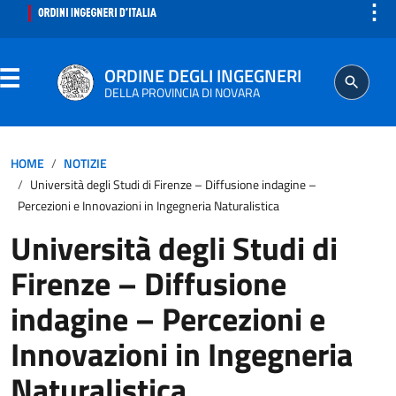
⋮
ORDINE DEGLI INGEGNERI
DELLA PROVINCIA DI NOVARA
ORDINE
HOME
NOTIZIE
Università degli Studi di Firenze – Diffusione indagine –
SEGRETERIA
Percezioni e Innovazioni in Ingegneria Naturalistica
Università degli Studi di
ISCRITTO
Firenze – Diffusione
PROFESSIONE
indagine – Percezioni e
Innovazioni in Ingegneria
AGGIORNAMENTO PROFESSIONALE
Naturalistica