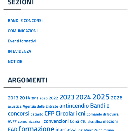
SEZIONI
BANDI E CONCORSI
COMUNICAZIONI
Eventi formativi
IN EVIDENZA
NOTIZIE
ARGOMENTI
2025
2023
2024
2014
2026
2013
2022
2020
2019
Bandi e
antincendio
acustica
Agenzia delle Entrate
concorsi
CFP
Circolari
cni
catasto
Comando di Novara
convenzioni
Corsi
comunicazioni
elezioni
VVFF
CTU
disciplina
formazione
inarcassa
FAD
ing. Marco Zaino
milano