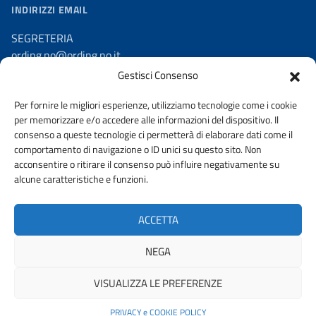
INDIRIZZI EMAIL
SEGRETERIA
ording.no@ording.no.it
Gestisci Consenso
PEC
ordine.novara@ingpec.eu
Per fornire le migliori esperienze, utilizziamo tecnologie come i cookie
per memorizzare e/o accedere alle informazioni del dispositivo. Il
consenso a queste tecnologie ci permetterà di elaborare dati come il
comportamento di navigazione o ID unici su questo sito. Non
acconsentire o ritirare il consenso può influire negativamente su
AMMINISTRAZIONE TRASPARENTE
alcune caratteristiche e funzioni.
DICHIARAZIONE DI ACCESSIBILITA’
ACCETTA
Privacy e politica sui cookie
NEGA
VISUALIZZA LE PREFERENZE
© 2026 ORDINE DEGLI INGEGNERI DELLA PROVINCIA DI NOVARA |
FONDAZIONE CNI
PRIVACY e COOKIE POLICY