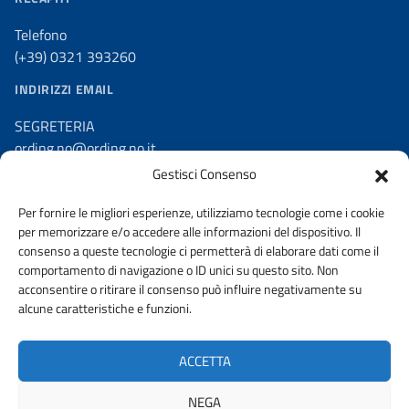
Telefono
(+39) 0321 393260
INDIRIZZI EMAIL
SEGRETERIA
ording.no@ording.no.it
Gestisci Consenso
PEC
ordine.novara@ingpec.eu
Per fornire le migliori esperienze, utilizziamo tecnologie come i cookie
per memorizzare e/o accedere alle informazioni del dispositivo. Il
consenso a queste tecnologie ci permetterà di elaborare dati come il
comportamento di navigazione o ID unici su questo sito. Non
acconsentire o ritirare il consenso può influire negativamente su
AMMINISTRAZIONE TRASPARENTE
alcune caratteristiche e funzioni.
DICHIARAZIONE DI ACCESSIBILITA’
ACCETTA
Privacy e politica sui cookie
NEGA