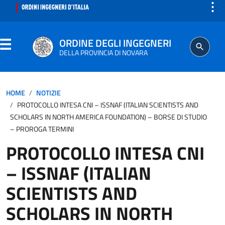
⋮
ORDINE DEGLI INGEGNERI
DELLA PROVINCIA DI NOVARA
ORDINE
HOME
NOTIZIE
PROTOCOLLO INTESA CNI – ISSNAF (ITALIAN SCIENTISTS AND
SEGRETERIA
SCHOLARS IN NORTH AMERICA FOUNDATION) – BORSE DI STUDIO
– PROROGA TERMINI
ISCRITTO
PROTOCOLLO INTESA CNI
– ISSNAF (ITALIAN
PROFESSIONE
SCIENTISTS AND
AGGIORNAMENTO PROFESSIONALE
SCHOLARS IN NORTH