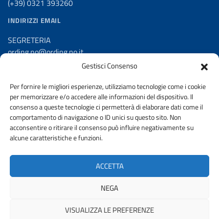
(+39) 0321 393260
INDIRIZZI EMAIL
SEGRETERIA
ording.no@ording.no.it
Gestisci Consenso
PEC
ordine.novara@ingpec.eu
Per fornire le migliori esperienze, utilizziamo tecnologie come i cookie
per memorizzare e/o accedere alle informazioni del dispositivo. Il
consenso a queste tecnologie ci permetterà di elaborare dati come il
comportamento di navigazione o ID unici su questo sito. Non
acconsentire o ritirare il consenso può influire negativamente su
AMMINISTRAZIONE TRASPARENTE
alcune caratteristiche e funzioni.
DICHIARAZIONE DI ACCESSIBILITA’
ACCETTA
Privacy e politica sui cookie
NEGA
VISUALIZZA LE PREFERENZE
© 2026 ORDINE DEGLI INGEGNERI DELLA PROVINCIA DI NOVARA |