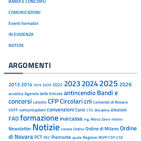
BANDI E CONCORSI
COMUNICAZIONI
Eventi formativi
IN EVIDENZA
NOTIZIE
ARGOMENTI
2025
2023
2024
2014
2026
2013
2022
2020
2019
Bandi e
antincendio
acustica
Agenzia delle Entrate
concorsi
CFP
Circolari
cni
catasto
Comando di Novara
convenzioni
Corsi
comunicazioni
elezioni
VVFF
CTU
disciplina
formazione
inarcassa
FAD
ing. Marco Zaino
milano
Notizie
Ordine
Newsletter
Ordine di Milano
Ordine
novara
di Novara
PCT
Piemonte
Regione
PEC
quota
RSPP CSP-CSE