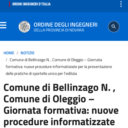
⋮
ORDINE DEGLI INGEGNERI
DELLA PROVINCIA DI NOVARA
ORDINE
HOME
NOTIZIE
Comune di Bellinzago N. , Comune di Oleggio – Giornata
SEGRETERIA
formativa: nuove procedure informatizzate per la presentazione
delle pratiche di sportello unico per l’edilizia
ISCRITTO
Comune di Bellinzago N. ,
Comune di Oleggio –
PROFESSIONE
Giornata formativa: nuove
AGGIORNAMENTO PROFESSIONALE
procedure informatizzate