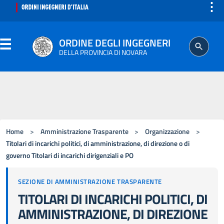
⋮
ORDINE DEGLI INGEGNERI
DELLA PROVINCIA DI NOVARA
ORDINE
SEGRETERIA
Home
>
Amministrazione Trasparente
>
Organizzazione
>
ISCRITTO
Titolari di incarichi politici, di amministrazione, di direzione o di
governo Titolari di incarichi dirigenziali e PO
PROFESSIONE
SEZIONE DI AMMINISTRAZIONE TRASPARENTE
TITOLARI DI INCARICHI POLITICI, DI
AGGIORNAMENTO PROFESSIONALE
AMMINISTRAZIONE, DI DIREZIONE