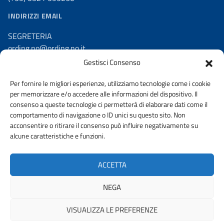
INDIRIZZI EMAIL
SEGRETERIA
ording.no@ording.no.it
Gestisci Consenso
PEC
ordine.novara@ingpec.eu
Per fornire le migliori esperienze, utilizziamo tecnologie come i cookie
per memorizzare e/o accedere alle informazioni del dispositivo. Il
consenso a queste tecnologie ci permetterà di elaborare dati come il
comportamento di navigazione o ID unici su questo sito. Non
acconsentire o ritirare il consenso può influire negativamente su
AMMINISTRAZIONE TRASPARENTE
alcune caratteristiche e funzioni.
DICHIARAZIONE DI ACCESSIBILITA’
ACCETTA
Privacy e politica sui cookie
NEGA
VISUALIZZA LE PREFERENZE
© 2026 ORDINE DEGLI INGEGNERI DELLA PROVINCIA DI NOVARA |
FONDAZIONE CNI