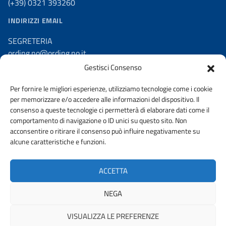
(+39) 0321 393260
INDIRIZZI EMAIL
SEGRETERIA
ording.no@ording.no.it
Gestisci Consenso
PEC
ordine.novara@ingpec.eu
Per fornire le migliori esperienze, utilizziamo tecnologie come i cookie
per memorizzare e/o accedere alle informazioni del dispositivo. Il
consenso a queste tecnologie ci permetterà di elaborare dati come il
comportamento di navigazione o ID unici su questo sito. Non
acconsentire o ritirare il consenso può influire negativamente su
AMMINISTRAZIONE TRASPARENTE
alcune caratteristiche e funzioni.
DICHIARAZIONE DI ACCESSIBILITA’
ACCETTA
Privacy e politica sui cookie
NEGA
VISUALIZZA LE PREFERENZE
© 2026 ORDINE DEGLI INGEGNERI DELLA PROVINCIA DI NOVARA |