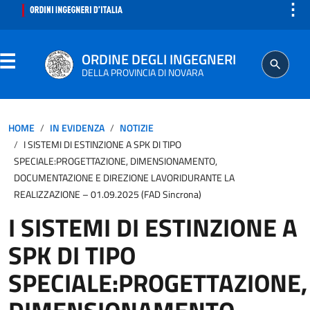
⋮
ORDINE DEGLI INGEGNERI
DELLA PROVINCIA DI NOVARA
ORDINE
HOME
IN EVIDENZA
NOTIZIE
I SISTEMI DI ESTINZIONE A SPK DI TIPO
SEGRETERIA
SPECIALE:PROGETTAZIONE, DIMENSIONAMENTO,
DOCUMENTAZIONE E DIREZIONE LAVORIDURANTE LA
REALIZZAZIONE – 01.09.2025 (FAD Sincrona)
ISCRITTO
I SISTEMI DI ESTINZIONE A
PROFESSIONE
SPK DI TIPO
SPECIALE:PROGETTAZIONE,
AGGIORNAMENTO PROFESSIONALE