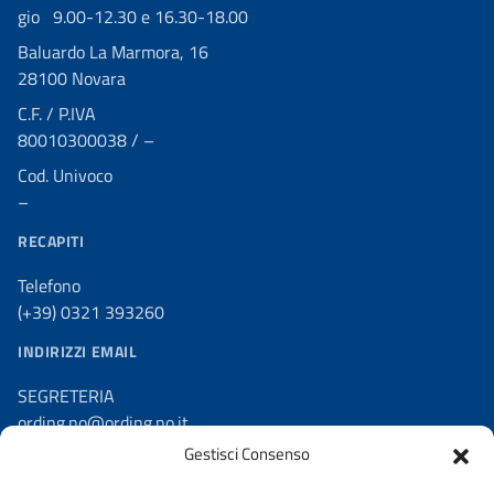
gio 9.00-12.30 e 16.30-18.00
Baluardo La Marmora, 16
28100 Novara
C.F. / P.IVA
80010300038 / –
Cod. Univoco
–
RECAPITI
Telefono
(+39) 0321 393260
INDIRIZZI EMAIL
SEGRETERIA
ording.no@ording.no.it
Gestisci Consenso
PEC
ordine.novara@ingpec.eu