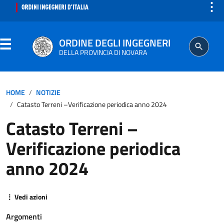
⋮
ORDINE DEGLI INGEGNERI
DELLA PROVINCIA DI NOVARA
ORDINE
HOME
NOTIZIE
Catasto Terreni –Verificazione periodica anno 2024
SEGRETERIA
Catasto Terreni –
Verificazione periodica
ISCRITTO
anno 2024
PROFESSIONE
⋮ Vedi azioni
AGGIORNAMENTO PROFESSIONALE
Argomenti