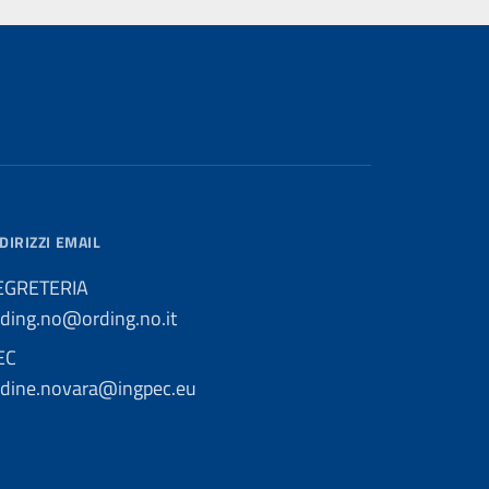
DIRIZZI EMAIL
EGRETERIA
rding.no@ording.no.it
EC
rdine.novara@ingpec.eu