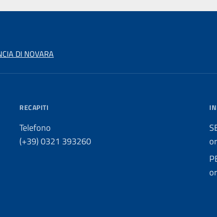
NCIA DI NOVARA
RECAPITI
IN
Telefono
S
(+39) 0321 393260
o
P
o