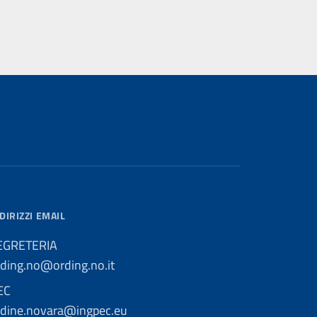
DIRIZZI EMAIL
EGRETERIA
rding.no@ording.no.it
EC
rdine.novara@ingpec.eu