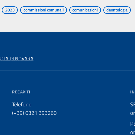
2023
commissioni comunali
comunicazioni
deontologia
NCIA DI NOVARA
RECAPITI
IN
Telefono
S
(+39) 0321 393260
o
P
o